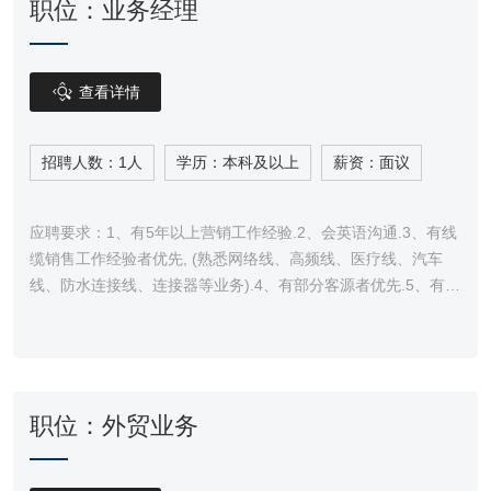
职位：业务经理

查看详情
招聘人数：1人
学历：本科及以上
薪资：面议
应聘要求：1、有5年以上营销工作经验.2、会英语沟通.3、有线
缆销售工作经验者优先, (熟悉网络线、高频线、医疗线、汽车
线、防水连接线、连接器等业务).4、有部分客源者优先.5、有良
好的团队协作精神，性格开朗，工作认真踏实,良好的沟通能力
和商务交谈技巧.邮···
职位：外贸业务