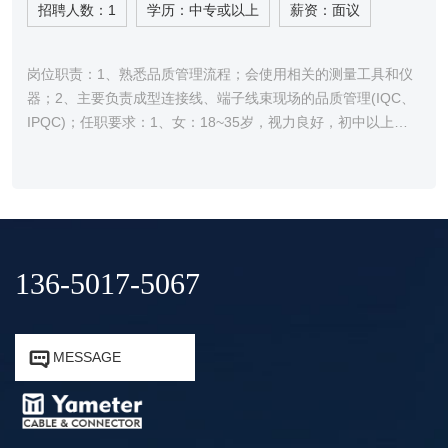
招聘人数：1
学历：中专或以上
薪资：面议
岗位职责：1、熟悉品质管理流程；会使用相关的测量工具和仪
器；2、主要负责成型连接线、端子线束现场的品质管理(IQC、
IPQC)；任职要求：1、女：18~35岁，视力良好，初中以上文
化；2、会看产品图纸；3、会基本的电脑操作，做简单的报表；
4、一年以上品管工作经···
136-5017-5067


MESSAGE