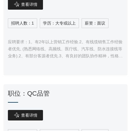

查看详情
招聘人数：1
学历：大专或以上
薪资：面议
应聘要求：1、有2年以上营销工作经验.2、有线缆销售工作经验
者优先, (熟悉网络线、高频线、医疗线、汽车线、防水连接线等
业务).2、有部分客源者优先.3、有良好的团队协作精神，性格开
朗，工作认真踏实,良好的沟通能力和商务交谈技巧.邮箱：
info@yameter.cn
职位：QC品管

查看详情