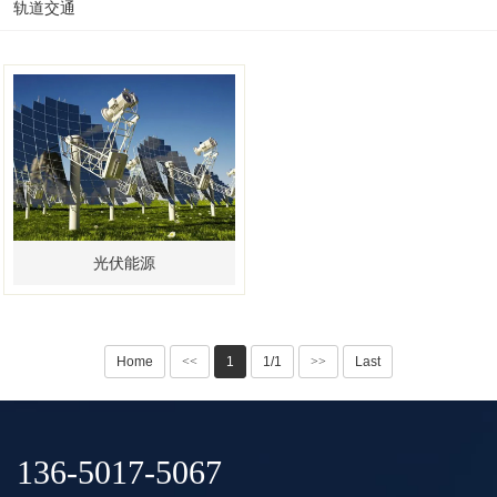
轨道交通
光伏能源
Home
<<
1
1/1
>>
Last
136-5017-5067