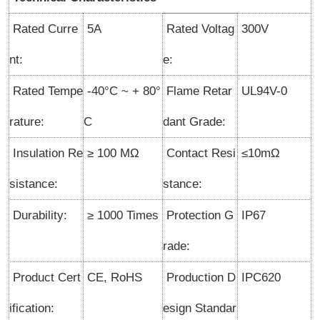
Rated Curre
5A
Rated Voltag
300V
nt:
e:
Rated Tempe
-40°C ~ + 80°
Flame Retar
UL94V-0
rature:
C
dant Grade:
Insulation Re
≥ 100 MΩ
Contact Resi
≤10mΩ
sistance:
stance:
Durability:
≥ 1000 Times
Protection G
IP67
rade:
Product Cert
CE, RoHS
Production D
IPC620
ification:
esign Standar