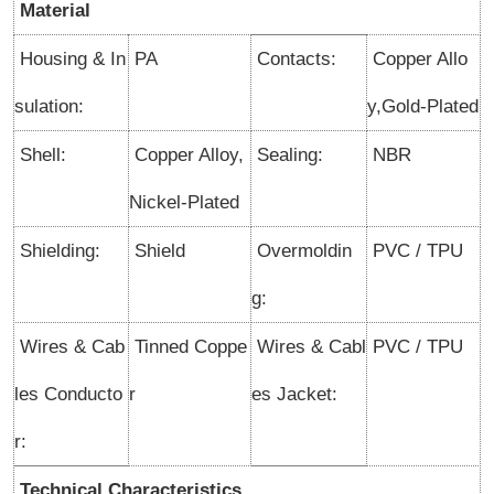
Material
Housing & In
PA
Contacts:
Copper Allo
sulation:
y,Gold-Plated
Shell:
Copper Alloy,
Sealing:
NBR
Nickel-Plated
Shielding:
Shield
Overmoldin
PVC / TPU
g:
Wires & Cab
Tinned Coppe
Wires & Cabl
PVC / TPU
les Conducto
r
es Jacket:
r:
Technical Characteristics