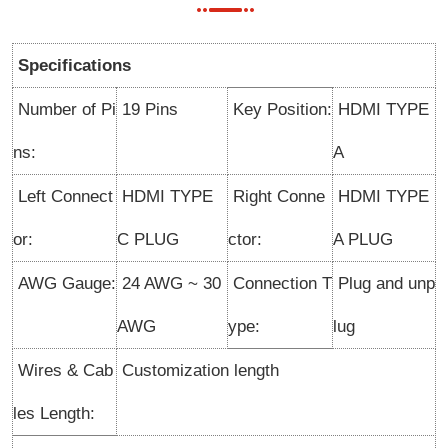
Specifications
Number of Pi
19 Pins
Key Position:
HDMI TYPE
ns:
A
Left Connect
HDMI TYPE
Right Conne
HDMI TYPE
or:
C PLUG
ctor:
A PLUG
AWG Gauge:
24 AWG ~ 30
Connection T
Plug and unp
AWG
ype
:
lug
Wires & Cab
Customization length
les Length: