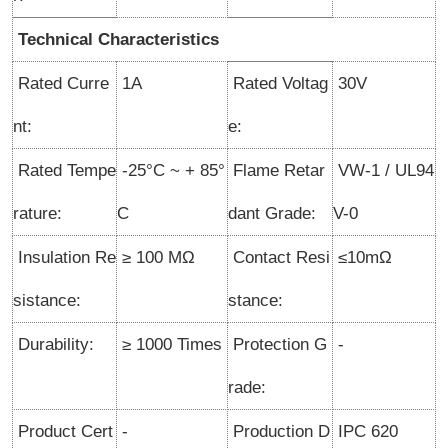
Technical Characteristics
Rated Curre
1A
Rated Voltag
30V
nt:
e:
Rated Tempe
-25°C ~ + 85°
Flame Retar
VW-1 / UL94
rature:
C
dant Grade:
V-0
Insulation Re
≥ 100 MΩ
Contact Resi
≤10mΩ
sistance:
stance:
Durability:
≥ 1000 Times
Protection G
-
rade:
Product Cert
-
Production D
IPC 620