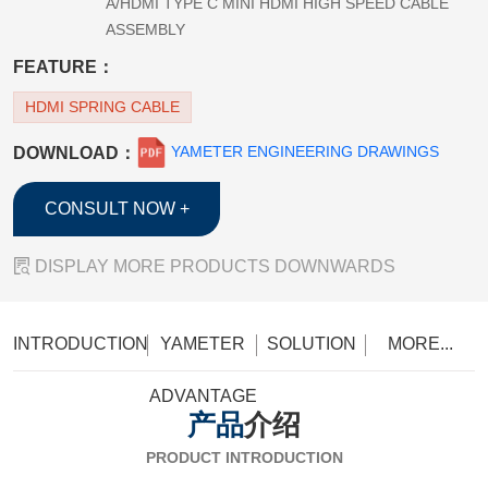
A/HDMI TYPE C MINI HDMI HIGH SPEED CABLE
ASSEMBLY
FEATURE：
HDMI SPRING CABLE
YAMETER ENGINEERING DRAWINGS
DOWNLOAD：
CONSULT NOW +

DISPLAY MORE PRODUCTS DOWNWARDS
INTRODUCTION
YAMETER
SOLUTION
MORE...
ADVANTAGE
产品
介绍
PRODUCT INTRODUCTION